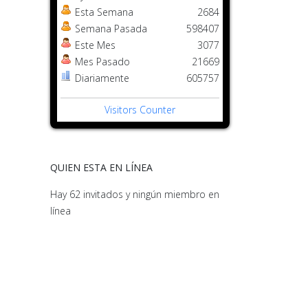
Esta Semana
2684
Semana Pasada
598407
Este Mes
3077
Mes Pasado
21669
Diariamente
605757
Visitors Counter
QUIEN ESTA EN LÍNEA
Hay 62 invitados y ningún miembro en
línea