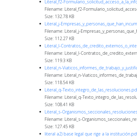
Literal_f2-Formulario_solicitud_acceso_a_la_in
Filename: Literal_f2-Formulario_solicitud_acce
Size: 132.78 KB
Literal_j-Empresas_y_personas_que_han_incum
Filename: Literal_j-Empresas_y_personas_que
Size: 112.27 KB
Literal_l-Contratos_de_credito_externos_o_int
Filename: Literal_l-Contratos_de_credito_exter
Size: 119.3 KB
Literal_n-Viaticos_informes_de_trabajo_y_justifi
Filename: Literal_n-Viaticos_informes_de_trabajo
Size: 118.54 KB
Literal_q-Texto_integro_de_las_resoluciones.pd
Filename: Literal_q-Texto_integro_de_las_resol
Size: 108.41 KB
Literal_s-Organismos_seccionales_resolucione
Filename: Literal_s-Organismos_seccionales_r
Size: 127.45 KB
literal a2) base legal que rige a la institución.pd