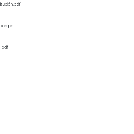
titución.pdf
cion.pdf
s.pdf