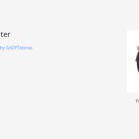
ter
 by GADPTotoras
T