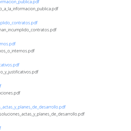
formacion_publica.pdf
so_a_la_informacion_publica.pdf
plido_contratos.pdf
_han_incumplido_contratos.pdf
ernos.pdf
nos_o_internos.pdf
cativos.pdf
_y_justificativos.pdf
f
uciones.pdf
s_actas_y_planes_de_desarrollo.pdf
esoluciones_actas_y_planes_de_desarrollo.pdf
f