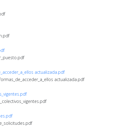
pdf
n.pdf
pdf
r_puesto.pdf
e_acceder_a_ellos actualizada.pdf
s_formas_de_acceder_a_ellos actualizada.pdf
s_vigentes.pdf
_colectivos_vigentes.pdf
des.pdf
e_solicitudes.pdf