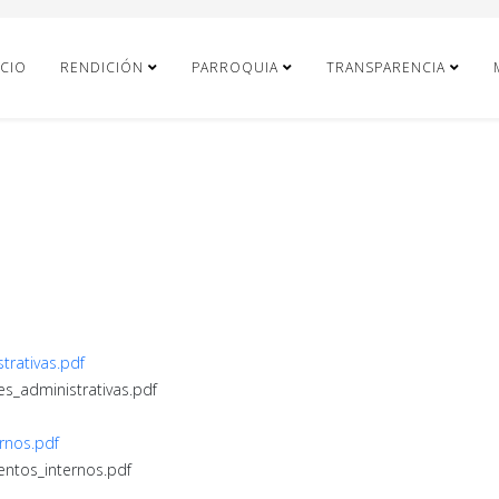
ICIO
RENDICIÓN
PARROQUIA
TRANSPARENCIA
trativas.pdf
es_administrativas.pdf
rnos.pdf
entos_internos.pdf