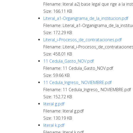
Filename: literal a2) base legal que rige a la ins
Size: 166.11 KB
Literal_a1-Organigrama_de_la_institucion.pdf
Filename: Literal_a1-Organigrama_de_la_institu
Size: 172.29 KB
Literal_i-Procesos_de_contrataciones.pdf
Filename: Literal_i-Procesos_de_contratacione
Size: 458.01 KB
11 Cedula_Gasto_NOV.pdf
Filename: 11 Cedula_Gasto_NOV.pdf
Size: 59.66 KB
11 Cedula_Ingreso_ NOVIEMBRE.pdf
Filename: 11 Cedula_Ingreso_ NOVIEMBRE.pdf
Size: 152.72 KB
literal g.pdf
Filename: literal g.pdf
Size: 130.19 KB
literal k.pdf
Filename: literal k.pdf