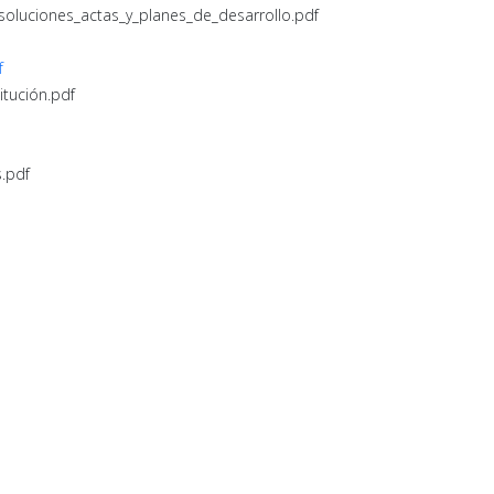
esoluciones_actas_y_planes_de_desarrollo.pdf
f
titución.pdf
s.pdf