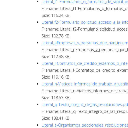
Literal_f1-Formularios_o_formatos_de_solicitu
Filename: Literal_f1-Formularios_o_formatos_d
Size: 116.24 KB
Literal_f2-Formulario_solicitud_acceso_a_la_in
Filename: Literal_f2-Formulario_solicitud_acce
Size: 132.78 KB
Literal_j-Empresas_y_personas_que_han_incum
Filename: Literal_j-Empresas_y_personas_que
Size: 112.38 KB
Literal_l-Contratos_de_credito_externos_o_int
Filename: Literal_l-Contratos_de_credito_exter
Size: 119.16 KB
Literal_n-Viaticos_informes_de_trabajo_y_justifi
Filename: Literal_n-Viaticos_informes_de_trabajo
Size: 118.53 KB
Literal_q-Texto_integro_de_las_resoluciones.pd
Filename: Literal_q-Texto_integro_de_las_resol
Size: 108.41 KB
Literal_s-Organismos_seccionales_resolucione