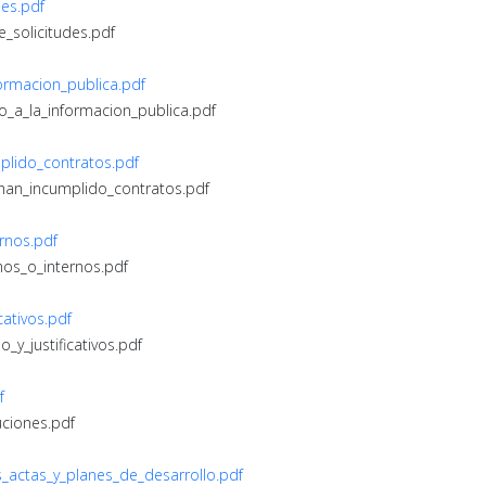
des.pdf
e_solicitudes.pdf
formacion_publica.pdf
so_a_la_informacion_publica.pdf
plido_contratos.pdf
_han_incumplido_contratos.pdf
ernos.pdf
nos_o_internos.pdf
cativos.pdf
_y_justificativos.pdf
f
uciones.pdf
s_actas_y_planes_de_desarrollo.pdf