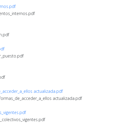
rnos.pdf
entos_internos.pdf
n.pdf
pdf
r_puesto.pdf
pdf
e_acceder_a_ellos actualizada.pdf
s_formas_de_acceder_a_ellos actualizada.pdf
s_vigentes.pdf
_colectivos_vigentes.pdf