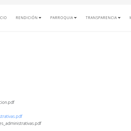
ICIO
RENDICIÓN
PARROQUIA
TRANSPARENCIA
cion.pdf
trativas.pdf
es_administrativas.pdf