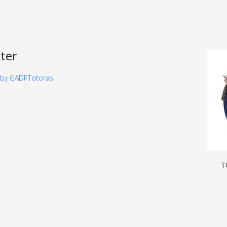
ter
 by GADPTotoras
T